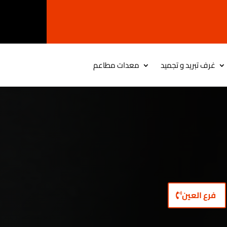
العين 0506404805
غرف تبريد و تجميد
معدات مطاعم
فرع العين