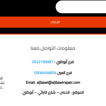
اشتراك
معلومات التواصل معنا
فرع أبوظبي
:
0522199087
فرع العين :
0506404805
ال
Email
:
aljbawi@aljbawirepair.com
نشا
,ص
الموقع : الحصن – شارع التراثي – أبوظبي