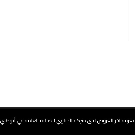
عرفة آخر العروض لدى شركة الجباوي للصيانة العامة في أبوظبي 